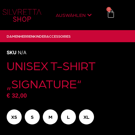
0
AUSWÄHLEN
DAMEN
HERREN
KINDER
ACCESSOIRES
SKU
N/A
UNISEX T-SHIRT
„SIGNATURE“
€
32,00
XS
S
M
L
XL