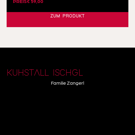
PREIS
€
59,00
ZUM PRODUKT
KUHSTALL ISCHGL
Familie Zangerl
Dorfstraße 74
6461 Ischgl | Österreich
+43 5444 5223
info@kuhstall.at