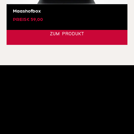
Maashofbox
PREIS
€
59,00
ZUM PRODUKT
KUHSTALL ISCHGL
Familie Zangerl
Dorfstraße 74
6461 Ischgl | Österreich
+43 5444 5223