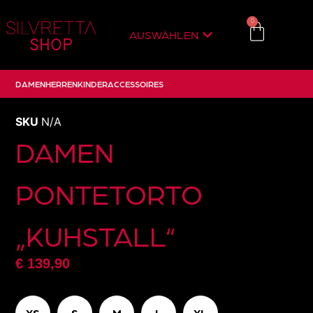
0
AUSWÄHLEN
DAMEN
HERREN
KINDER
ACCESSOIRES
SKU
N/A
DAMEN
PONTETORTO
„KUHSTALL“
€
139,90
XS
S
M
L
XL