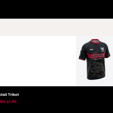
tall Trikot
IS
€
41,90