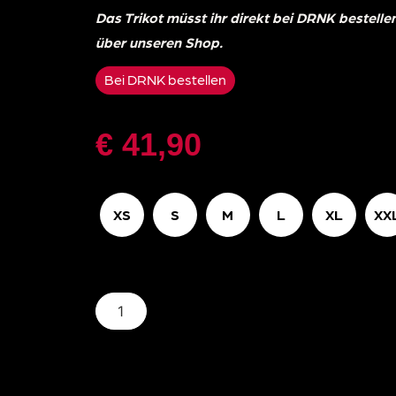
Das Trikot müsst ihr direkt bei DRNK bestelle
über unseren Shop.
Bei DRNK bestellen
€
41,90
XS
S
M
L
XL
XX