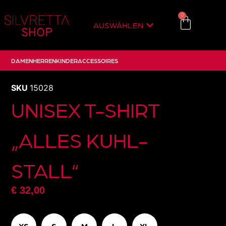
0
AUSWÄHLEN
DAMEN
HERREN
KINDER
ACCESSOIRES
SKU
15028
UNISEX T-SHIRT
„ALLES KUHL-
STALL“
€
32,00
XS
S
M
L
XL