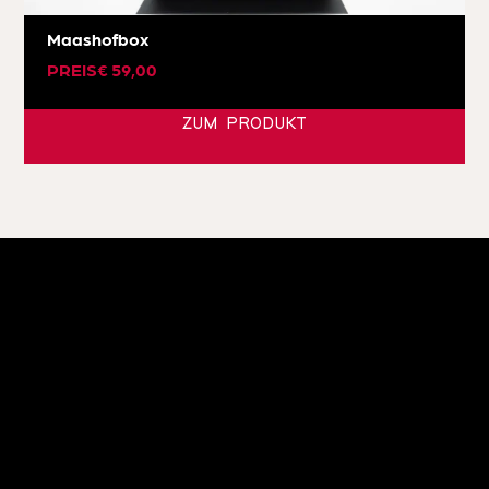
Maashofbox
PREIS
€
59,00
ZUM PRODUKT
KUHSTALL ISCHGL
Familie Zangerl
Dorfstraße 74
6461 Ischgl | Österreich
+43 5444 5223