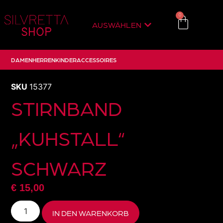
0
AUSWÄHLEN
DAMEN
HERREN
KINDER
ACCESSOIRES
SKU
15377
STIRNBAND
„KUHSTALL“
SCHWARZ
€
15,00
IN DEN WARENKORB