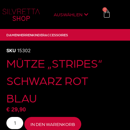
0
AUSWÄHLEN
DAMEN
HERREN
KINDER
ACCESSOIRES
SKU
15302
MÜTZE „STRIPES“
SCHWARZ ROT
BLAU
€
29,90
IN DEN WARENKORB