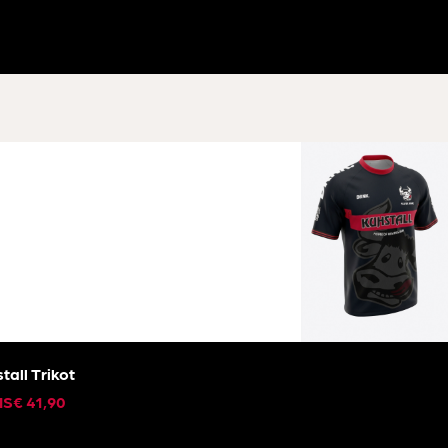
tall Trikot
IS
€
41,90