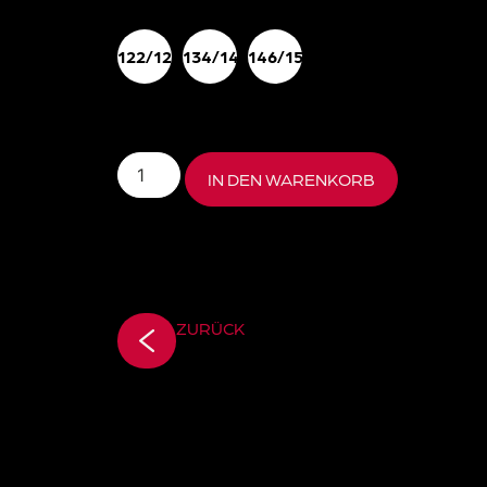
122/128
134/140
146/152
IN DEN WARENKORB
ZURÜCK